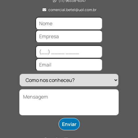
(11) 96338-6347
comercial.betel@uol.com.br