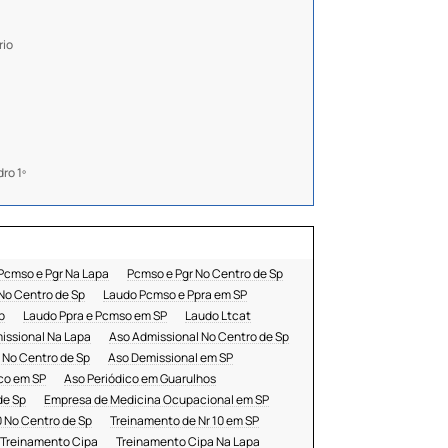
rio
ro 1º
Pcmso e Pgr Na Lapa
Pcmso e Pgr No Centro de Sp
No Centro de Sp
Laudo Pcmso e Ppra em SP
p
Laudo Ppra e Pcmso em SP
Laudo Ltcat
issional Na Lapa
Aso Admissional No Centro de Sp
 No Centro de Sp
Aso Demissional em SP
co em SP
Aso Periódico em Guarulhos
de Sp
Empresa de Medicina Ocupacional em SP
0 No Centro de Sp
Treinamento de Nr 10 em SP
Treinamento Cipa
Treinamento Cipa Na Lapa