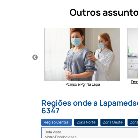
Outros assunto
a de Incêndio em SP
Emp
Pcmso e Pgr Na Lapa
Regiões onde a Lapamedseg
6347
Região Central
Zona Norte
Zona Oeste
Zona
Bela Vista
Morro Dos Ingleses