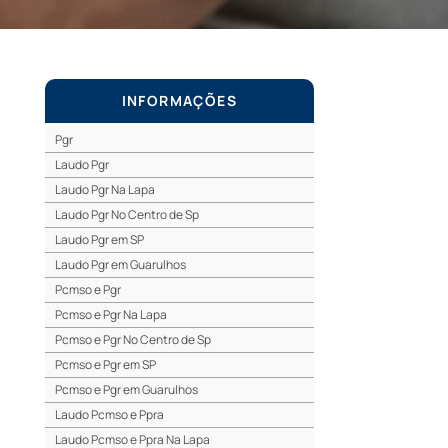
INFORMAÇÕES
Pgr
Laudo Pgr
Laudo Pgr Na Lapa
Laudo Pgr No Centro de Sp
Laudo Pgr em SP
Laudo Pgr em Guarulhos
Pcmso e Pgr
Pcmso e Pgr Na Lapa
Pcmso e Pgr No Centro de Sp
Pcmso e Pgr em SP
Pcmso e Pgr em Guarulhos
Laudo Pcmso e Ppra
Laudo Pcmso e Ppra Na Lapa