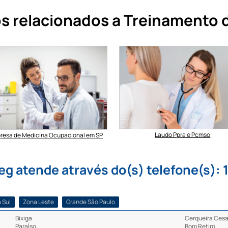
s relacionados a Treinamento d
Laudo Ppra e Pcmso
resa de Medicina Ocupacional em SP
 atende através do(s) telefone(s): 1
 Sul
Zona Leste
Grande São Paulo
Bixiga
Cerqueira Cesa
ParaÍso
Bom Retiro