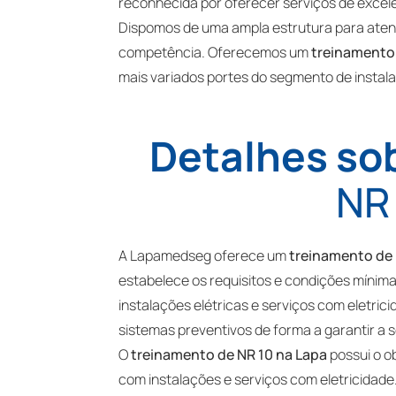
reconhecida por oferecer serviços de excel
Dispomos de uma ampla estrutura para aten
competência. Oferecemos um
treinamento 
mais variados portes do segmento de instala
Detalhes so
NR 
A Lapamedseg oferece um
treinamento de 
estabelece os requisitos e condições mínima
instalações elétricas e serviços com eletric
sistemas preventivos de forma a garantir a 
O
treinamento de NR 10 na Lapa
possui o o
com instalações e serviços com eletricidade