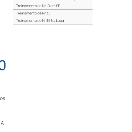
Treinamento de Nr 10 em SP
Treinamento de Nr 35
Treinamento de Nr 35 Na Lapa
Treinamento de Nr 35 No Centro de Sp
Treinamento de Nr 35 em SP
Treinamento Cipa
Treinamento Cipa Na Lapa
Treinamento Cipa No Centro de Sp
0
Treinamento Cipa em SP
Treinamento Brigada de Incêndio
Treinamento Brigada de Incêndio Na Lapa
Treinamento Brigada de Incêndio No Centro
de Sp
ios
Treinamento Brigada de Incêndio em SP
E-social em Sp
Envio Do E-social
Laudos E-social
 A