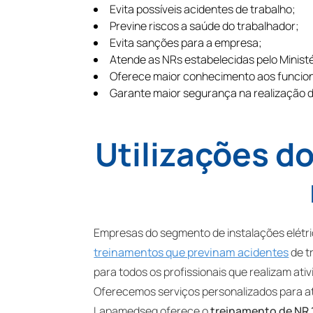
Evita possíveis acidentes de trabalho;
Previne riscos a saúde do trabalhador;
Evita sanções para a empresa;
Atende as NRs estabelecidas pelo Ministé
Oferece maior conhecimento aos funcion
Garante maior segurança na realização d
Utilizações d
Empresas do segmento de instalações elétric
treinamentos que previnam acidentes
de t
para todos os profissionais que realizam ati
Oferecemos serviços personalizados para at
Lapamedseg oferece o
treinamento de NR 