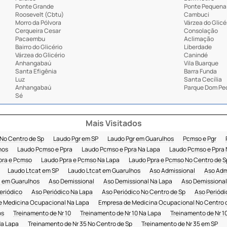
Ponte Grande
Ponte Pequena
Roosevelt (Cbtu)
Cambuci
Morro da Pólvora
Várzea do Glicé
Cerqueira Cesar
Consolação
Pacaembu
Aclimação
Bairro do Glicério
Liberdade
Várzea do Glicério
Canindé
Anhangabaú
Vila Buarque
Santa Efigênia
Barra Funda
Luz
Santa Cecília
Anhangabaú
Parque Dom Ped
Sé
Mais Visitados
 No Centro de Sp
Laudo Pgr em SP
Laudo Pgr em Guarulhos
Pcmso e Pgr
hos
Laudo Pcmso e Ppra
Laudo Pcmso e Ppra Na Lapa
Laudo Pcmso e Ppra 
pra e Pcmso
Laudo Ppra e Pcmso Na Lapa
Laudo Ppra e Pcmso No Centro de S
Laudo Ltcat em SP
Laudo Ltcat em Guarulhos
Aso Admissional
Aso Adm
 em Guarulhos
Aso Demissional
Aso Demissional Na Lapa
Aso Demissional
eriódico
Aso Periódico Na Lapa
Aso Periódico No Centro de Sp
Aso Periódi
e Medicina Ocupacional Na Lapa
Empresa de Medicina Ocupacional No Centro 
os
Treinamento de Nr 10
Treinamento de Nr 10 Na Lapa
Treinamento de Nr 1
Na Lapa
Treinamento de Nr 35 No Centro de Sp
Treinamento de Nr 35 em SP