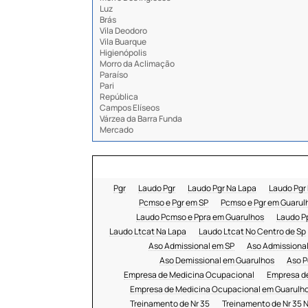
Luz
Brás
Vila Deodoro
Vila Buarque
Higienópolis
Morro da Aclimação
Paraíso
Pari
República
Campos Elíseos
Várzea da Barra Funda
Mercado
Pgr
Laudo Pgr
Laudo Pgr Na Lapa
Laudo Pgr
Pcmso e Pgr em SP
Pcmso e Pgr em Guarul
Laudo Pcmso e Ppra em Guarulhos
Laudo P
Laudo Ltcat Na Lapa
Laudo Ltcat No Centro de Sp
Aso Admissional em SP
Aso Admissional
Aso Demissional em Guarulhos
Aso P
Empresa de Medicina Ocupacional
Empresa d
Empresa de Medicina Ocupacional em Guarulh
Treinamento de Nr 35
Treinamento de Nr 35 