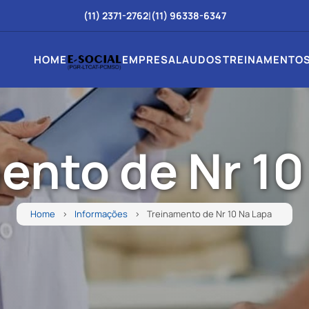
|
(11) 2371-2762
(11) 96338-6347
HOME
EMPRESA
LAUDOS
TREINAMENTO
ento de Nr 10
Home
Informações
Treinamento de Nr 10 Na Lapa