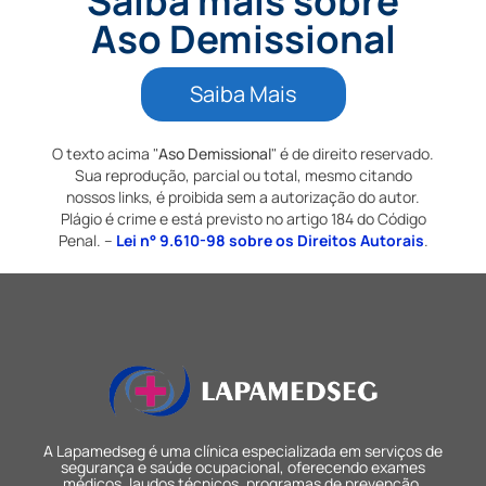
Saiba mais sobre
Aso Demissional
Saiba Mais
O texto acima "
Aso Demissional
" é de direito reservado.
Sua reprodução, parcial ou total, mesmo citando
nossos links, é proibida sem a autorização do autor.
Plágio é crime e está previsto no artigo 184 do Código
Penal. –
Lei n° 9.610-98 sobre os Direitos Autorais
.
A Lapamedseg é uma clínica especializada em serviços de
segurança e saúde ocupacional, oferecendo exames
médicos, laudos técnicos, programas de prevenção,