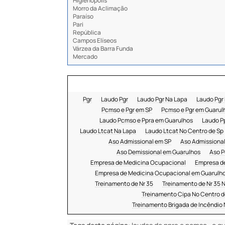
Higienópolis
Morro da Aclimação
Paraíso
Pari
República
Campos Elíseos
Várzea da Barra Funda
Mercado
Pgr
Laudo Pgr
Laudo Pgr Na Lapa
Laudo Pgr
Pcmso e Pgr em SP
Pcmso e Pgr em Guarul
Laudo Pcmso e Ppra em Guarulhos
Laudo P
Laudo Ltcat Na Lapa
Laudo Ltcat No Centro de Sp
Aso Admissional em SP
Aso Admissional
Aso Demissional em Guarulhos
Aso P
Empresa de Medicina Ocupacional
Empresa d
Empresa de Medicina Ocupacional em Guarulh
Treinamento de Nr 35
Treinamento de Nr 35 
Treinamento Cipa No Centro d
Treinamento Brigada de Incêndio 