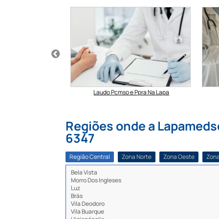
 Nr 10 Na Lapa
Laudo Pcmso e Ppra Na Lapa
Regiões onde a Lapamedseg
6347
Região Central
Zona Norte
Zona Oeste
Zona
Bela Vista
Morro Dos Ingleses
Luz
Brás
Vila Deodoro
Vila Buarque