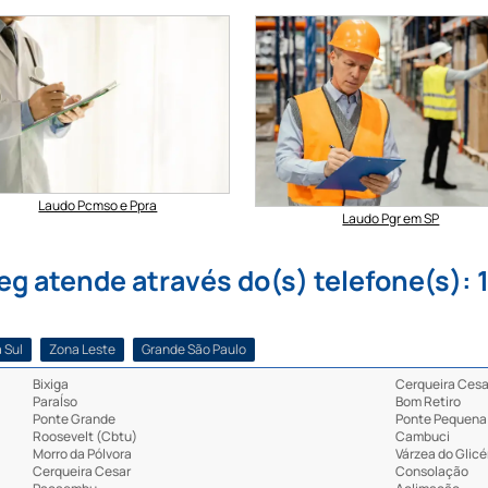
Laudo Pcmso e Ppra
Laudo Pgr em SP
 atende através do(s) telefone(s): 1
 Sul
Zona Leste
Grande São Paulo
Bixiga
Cerqueira Cesa
ParaÍso
Bom Retiro
Ponte Grande
Ponte Pequena
Roosevelt (Cbtu)
Cambuci
Morro da Pólvora
Várzea do Glicé
Cerqueira Cesar
Consolação