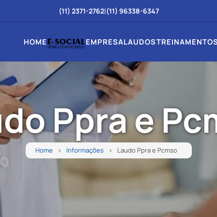
|
(11) 2371-2762
(11) 96338-6347
HOME
EMPRESA
LAUDOS
TREINAMENTO
do Ppra e P
Home
Informações
Laudo Ppra e Pcmso