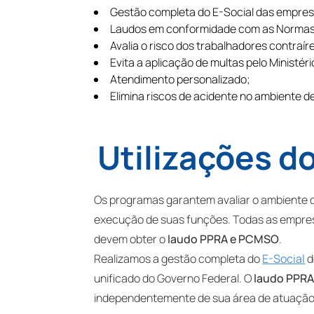
Gestão completa do E-Social das empres
Laudos em conformidade com as Norma
Avalia o risco dos trabalhadores contraí
Evita a aplicação de multas pelo Ministér
Atendimento personalizado;
Elimina riscos de acidente no ambiente d
Utilizações d
Os programas garantem avaliar o ambiente d
execução de suas funções. Todas as empres
devem obter o
laudo PPRA e PCMSO
.
Realizamos a gestão completa do
E-Social
d
unificado do Governo Federal. O
laudo PPR
independentemente de sua área de atuação 