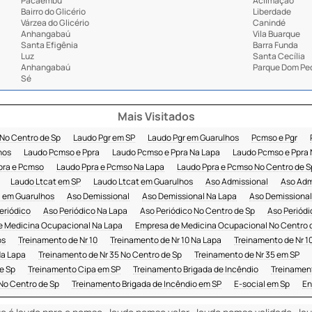
Pacaembu
Aclimação
Bairro do Glicério
Liberdade
Várzea do Glicério
Canindé
Anhangabaú
Vila Buarque
Santa Efigênia
Barra Funda
Luz
Santa Cecília
Anhangabaú
Parque Dom Ped
Sé
Mais Visitados
 No Centro de Sp
Laudo Pgr em SP
Laudo Pgr em Guarulhos
Pcmso e Pgr
hos
Laudo Pcmso e Ppra
Laudo Pcmso e Ppra Na Lapa
Laudo Pcmso e Ppra 
pra e Pcmso
Laudo Ppra e Pcmso Na Lapa
Laudo Ppra e Pcmso No Centro de S
Laudo Ltcat em SP
Laudo Ltcat em Guarulhos
Aso Admissional
Aso Adm
 em Guarulhos
Aso Demissional
Aso Demissional Na Lapa
Aso Demissional
eriódico
Aso Periódico Na Lapa
Aso Periódico No Centro de Sp
Aso Periódi
e Medicina Ocupacional Na Lapa
Empresa de Medicina Ocupacional No Centro 
os
Treinamento de Nr 10
Treinamento de Nr 10 Na Lapa
Treinamento de Nr 1
Na Lapa
Treinamento de Nr 35 No Centro de Sp
Treinamento de Nr 35 em SP
e Sp
Treinamento Cipa em SP
Treinamento Brigada de Incêndio
Treinament
No Centro de Sp
Treinamento Brigada de Incêndio em SP
E-social em Sp
En