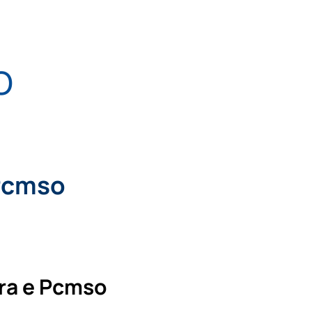
O
 Pcmso
ra e Pcmso