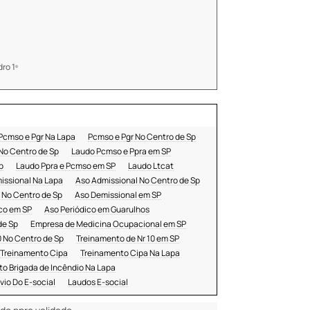
ro 1º
Pcmso e Pgr Na Lapa
Pcmso e Pgr No Centro de Sp
No Centro de Sp
Laudo Pcmso e Ppra em SP
p
Laudo Ppra e Pcmso em SP
Laudo Ltcat
issional Na Lapa
Aso Admissional No Centro de Sp
 No Centro de Sp
Aso Demissional em SP
co em SP
Aso Periódico em Guarulhos
de Sp
Empresa de Medicina Ocupacional em SP
0 No Centro de Sp
Treinamento de Nr 10 em SP
Treinamento Cipa
Treinamento Cipa Na Lapa
o Brigada de Incêndio Na Lapa
vio Do E-social
Laudos E-social