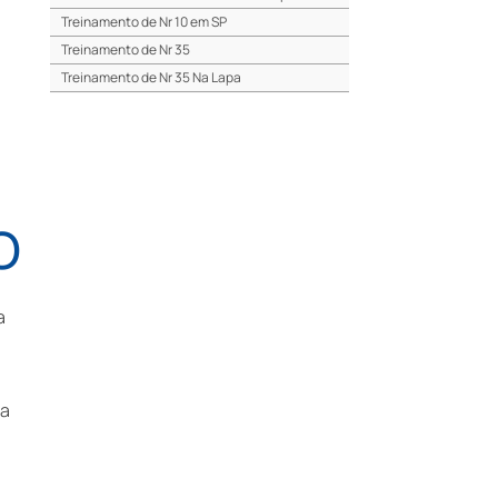
Treinamento de Nr 10 em SP
Treinamento de Nr 35
Treinamento de Nr 35 Na Lapa
Treinamento de Nr 35 No Centro de Sp
Treinamento de Nr 35 em SP
Treinamento Cipa
Treinamento Cipa Na Lapa
Treinamento Cipa No Centro de Sp
O
Treinamento Cipa em SP
Treinamento Brigada de Incêndio
Treinamento Brigada de Incêndio Na Lapa
a
Treinamento Brigada de Incêndio No Centro
de Sp
Treinamento Brigada de Incêndio em SP
E-social em Sp
ma
Envio Do E-social
Laudos E-social