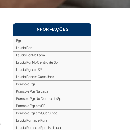
INFORMAÇÕES
Pgr
Laudo Pgr
Laudo Pgr Na Lapa
Laudo Pgr No Centro de Sp
Laudo Pgr em SP
Laudo Pgr em Guarulhos
Pcmso e Pgr
Pcmso e Pgr Na Lapa
Pcmso e Pgr No Centro de Sp
Pcmso e Pgr em SP
Pcmso e Pgr em Guarulhos
e
Laudo Pcmso e Ppra
s
Laudo Pcmso e Ppra Na Lapa